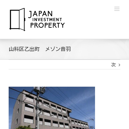
Skip
to
content
山科区乙出町 メゾン音羽
次
View
Larger
Image