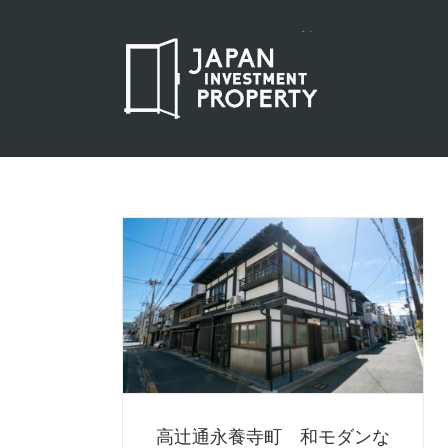
 和モダン
屋
下京区蛭子町 大型京
未分類
高辻通永養寺町 和モダンな